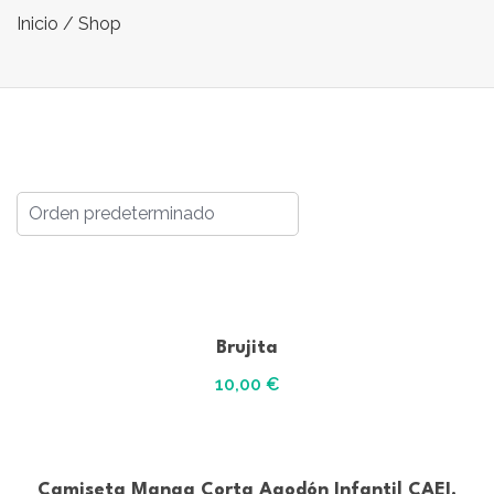
Inicio
/ Shop
Brujita
10,00
€
Camiseta Manga Corta Agodón Infantil CAEI.