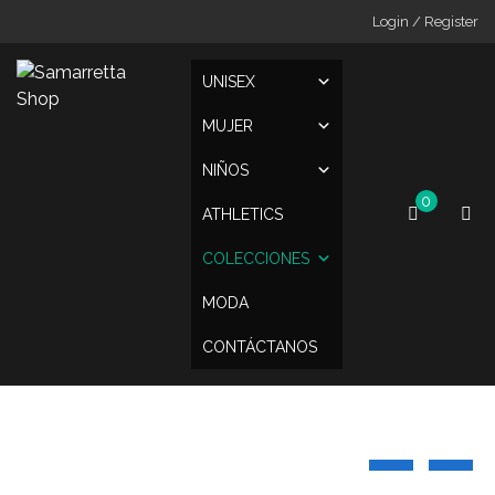
Skip
Login / Register
to
content
UNISEX
MUJER
NIÑOS
0
ATHLETICS
COLECCIONES
MODA
CONTÁCTANOS