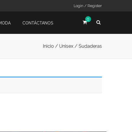
Login / Register
0
MODA
CONTÁCTANOS
Inicio
/
Unisex
/ Sudaderas