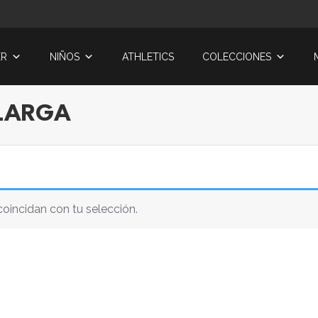
ER
NIÑOS
ATHLETICS
COLECCIONES
LARGA
oincidan con tu selección.