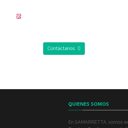
Regalar Camisetas
ampa una prenda para tí o si la quieres regalar a algu
Contáctanos
QUIENES SOMOS
En SAMARRETTA, somos exper