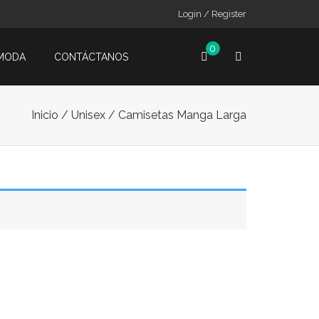
Login / Register
0
MODA
CONTÁCTANOS
Inicio
/
Unisex
/ Camisetas Manga Larga