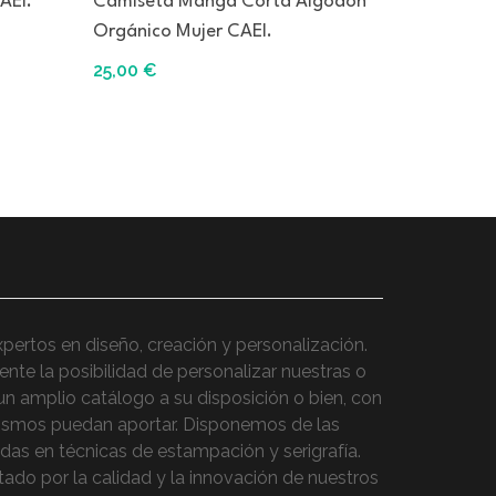
AEI.
Camiseta Manga Corta Algodón
Orgánico Mujer CAEI.
25,00
€
tos en diseño, creación y personalización.
nte la posibilidad de personalizar nuestras o
un amplio catálogo a su disposición o bien, con
mismos puedan aportar. Disponemos de las
as en técnicas de estampación y serigrafía.
do por la calidad y la innovación de nuestros