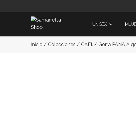
Skip
to
content
UNISEX
MUJ
Inicio
/
Colecciones
/
CAEI.
/ Gorra PANA Algo