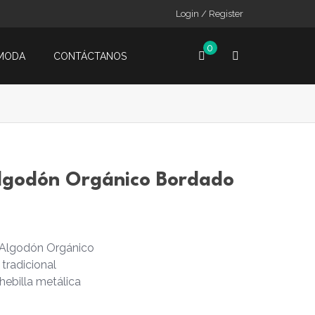
Login / Register
0
MODA
CONTÁCTANOS
lgodón Orgánico Bordado
 Algodón Orgánico
 tradicional
hebilla metálica