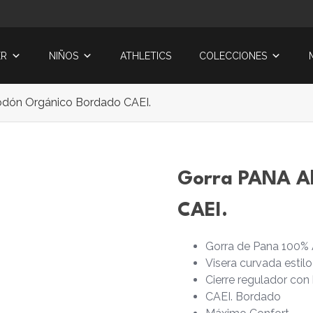
ER
NIÑOS
ATHLETICS
COLECCIONES
dón Orgánico Bordado CAEI.
Gorra PANA A
CAEI.
Gorra de Pana 100%
Visera curvada estilo
Cierre regulador con 
CAEI. Bordado