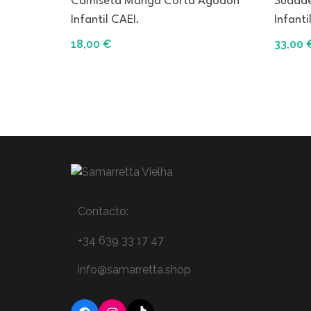
Camiseta Manga Corta Agodón
Sudade
Infantil CAEI.
Infanti
18,00
€
33,00
Contacto:
+34 639 33 17 47
info@samarretta.shop
Facebook
Instagram
TikTok