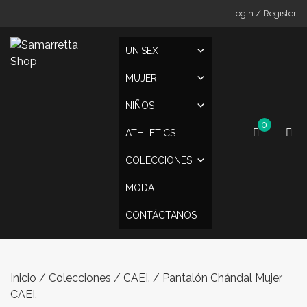
Skip
Login / Register
to
content
UNISEX
MUJER
NIÑOS
0
ATHLETICS
COLECCIONES
MODA
CONTÁCTANOS
Inicio
/
Colecciones
/
CAEI.
/ Pantalón Chándal Mujer
CAEI.